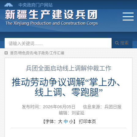
中央政府门户网站
搜索
首页/特色资讯/电子政务/工作汇编
兵团全面启动线上调解仲裁工作
推动劳动争议调解“掌上办、
线上调、零跑腿”
发布时间：2026年06月05日
信息来源：​兵团日报
编辑：刘娑延
【字体：
大
中
小
】
打印本页