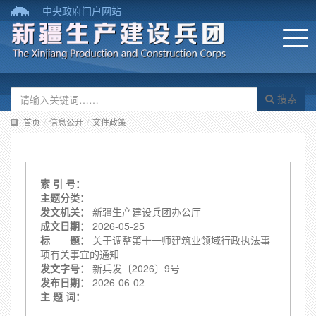
中央政府门户网站
搜索
首页
/
信息公开
/
文件政策
索 引 号：
主题分类：
发文机关：
新疆生产建设兵团办公厅
成文日期：
2026-05-25
标 题：
关于调整第十一师建筑业领域行政执法事
项有关事宜的通知
发文字号：
新兵发〔2026〕9号
发布日期：
2026-06-02
主 题 词：