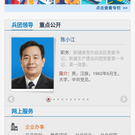
兵团领导
重点公开
陈小江
委常
职务：
新疆维吾尔自治区党委书
记、第
记，新疆生产建设兵团党委第一书
委会主
记、第一政委。
简介：
​男，汉族，1962年6月生，
1月生，
大学，中共党员。
。
网上服务
企业办事
投资规划
教育领域
社会民生
社会保障