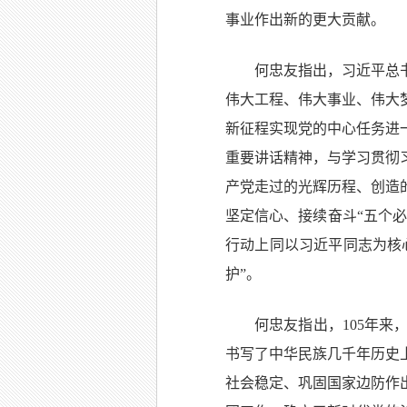
事业作出新的更大贡献。
何忠友指出，习近平总
伟大工程、伟大事业、伟大
新征程实现党的中心任务进
重要讲话精神，与学习贯彻
产党走过的光辉历程、创造
坚定信心、接续奋斗“五个
行动上同以习近平同志为核
护”。
何忠友指出，105年
书写了中华民族几千年历史
社会稳定、巩固国家边防作