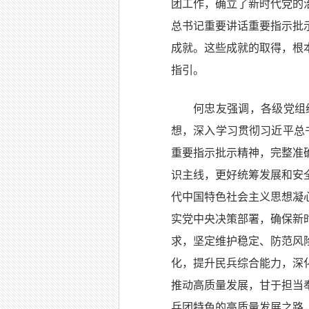
团工作，确立了新时代党的
总书记重要讲话重要指示批
成就。这些成就的取得，根
指引。
何忠友强调，各级党组
想，深入学习贯彻习近平总
重要指示批示精神，完整准
识主线，更好统筹发展和安
代中国特色社会主义思想凝
实党中央决策部署，确保新
求，坚定维护稳定、防范风
化，提升民兵综合能力，深
推动高质量发展，甘于担当
兵团特色的高质量发展之路