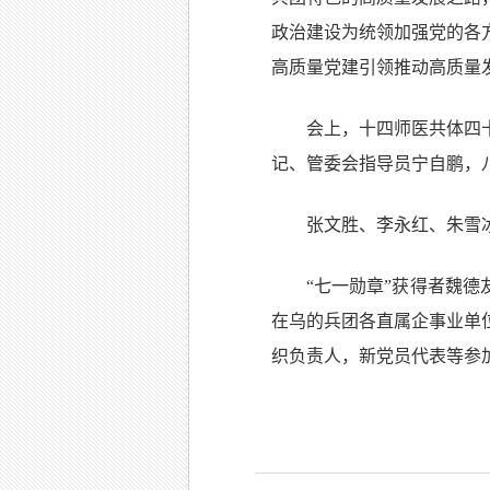
政治建设为统领加强党的各
高质量党建引领推动高质量
会上，十四师医共体四
记、管委会指导员宁自鹏，
张文胜、李永红、朱雪
“七一勋章”获得者魏
在乌的兵团各直属企事业单
织负责人，新党员代表等参