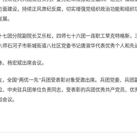
方面建设，持续正风肃纪反腐，切实增强党组织政治功能和组织
发展。
十七团分院副院长艾乐松，四师七十六团一连职工草克特格斯，
八师石河子市新城街道八社区党委书记唐淑华代表优秀个人和先
冰、杨宏斌出席会议。
德友，全国“两优一先”兵团受表彰对象受邀出席。兵团党委、兵团
位、中央驻兵团单位负责同志，受表彰的兵团优秀共产党员、优
加会议。