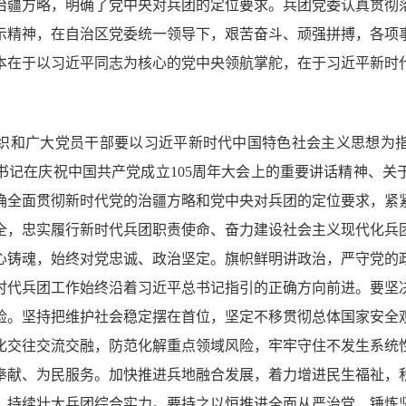
治疆方略，明确了党中央对兵团的定位要求。兵团党委认真贯彻
示精神，在自治区党委统一领导下，艰苦奋斗、顽强拼搏，各项
本在于以习近平同志为核心的党中央领航掌舵，在于习近平新时
织和广大党员干部要以习近平新时代中国特色社会主义思想为
书记在庆祝中国共产党成立105周年大会上的重要讲话精神、关
确全面贯彻新时代党的治疆方略和党中央对兵团的定位要求，紧
全，忠实履行新时代兵团职责使命、奋力建设社会主义现代化兵
心铸魂，始终对党忠诚、政治坚定。旗帜鲜明讲政治，严守党的
时代兵团工作始终沿着习近平总书记指引的正确方向前进。要坚
险。坚持把维护社会稳定摆在首位，坚定不移贯彻总体国家安全
化交往交流交融，防范化解重点领域风险，牢牢守住不发生系统
奉献、为民服务。加快推进兵地融合发展，着力增进民生福祉，
，持续壮大兵团综合实力。要持之以恒推进全面从严治党，锤炼