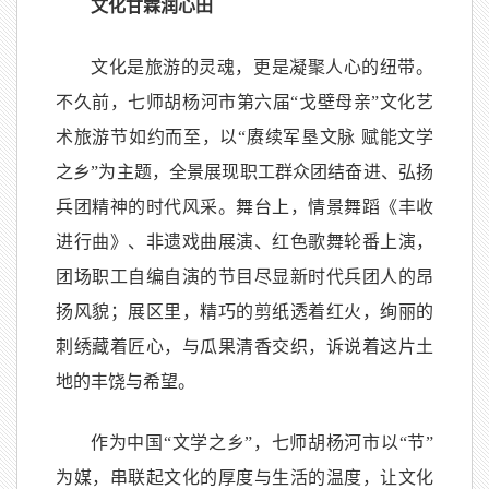
文化甘霖润心田
文化是旅游的灵魂，更是凝聚人心的纽带。
不久前，七师胡杨河市第六届“戈壁母亲”文化艺
术旅游节如约而至，以“赓续军垦文脉 赋能文学
之乡”为主题，全景展现职工群众团结奋进、弘扬
兵团精神的时代风采。舞台上，情景舞蹈《丰收
进行曲》、非遗戏曲展演、红色歌舞轮番上演，
团场职工自编自演的节目尽显新时代兵团人的昂
扬风貌；展区里，精巧的剪纸透着红火，绚丽的
刺绣藏着匠心，与瓜果清香交织，诉说着这片土
地的丰饶与希望。
作为中国“文学之乡”，七师胡杨河市以“节”
为媒，串联起文化的厚度与生活的温度，让文化