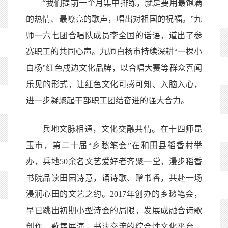
“我们提前一个月集中排练，就是要用最饱满
的热情、最嘹亮的歌声，唱出对祖国的祝福。”九
师一六七团合唱队成员李全国的话语，道出了参
赛职工的共同心声。九师白杨市持续深耕“一棵小
白杨”红色戍边文化品牌，以合唱大赛等群众喜闻
乐见的形式，让红色文化可感可知、入脑入心，
进一步凝聚起干部职工团结奋进的强大合力。
兵地文脉相通，文化交融共情。在十四师昆
玉市，第二十届“乡愁笔会”在和田县稻香村举
办，兵地50余名文艺爱好者齐聚一堂，漫步稻香
书院品读田园诗意，诵诗歌、赠书香，共赴一场
浸润心田的文艺之约。2017年创办的乡愁笔会，
早已跳出初期小型诗会的局限，发展成融合诗歌
创作、歌舞展演、书法交流的综合性文化平台，