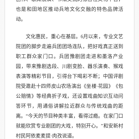
也是和田地区推动兵地文化交融的特色品牌活
动。
文化惠民，重心在基层。6月以来，专业文艺
院团的脚步走遍兵团团场连队，把好戏真正送到
职工群众家门口。兵团豫剧团走进和墨洛产业
园，带来豫剧选段、川剧变脸、器乐演奏、猴戏
表演等精彩节目，引得台下喝彩不断；中国评剧
院受邀赴十四师皮山农场演出《坐楼·花园》《包
公赔情》等经典折子戏，还设置戏曲知识互动问
答环节，用通俗讲解拉近群众与传统戏曲的距
离。“今天的节目种类丰富，看得过瘾。在家门口
就能欣赏专业剧团的大戏，特别开心。”和安新村
村民阿依麦麦提·肉孜说道。