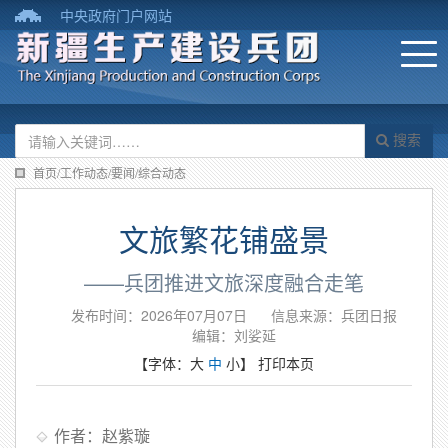
中央政府门户网站
搜索
首页/工作动态/要闻/综合动态
文旅繁花铺盛景
——兵团推进文旅深度融合走笔
发布时间：2026年07月07日
信息来源：​兵团日报
编辑：刘娑延
【字体：
大
中
小
】
打印本页
作者：赵紫璇