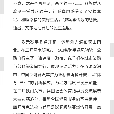
不息，龙舟奋勇冲刺，画面独一无二。各族群众
欢聚一堂共度端午，让我真切感受到了安稳富
足、和睦幸福的美好生活。”游客李传芳的感慨，
道出了文旅活动背后的民生温度。
多元赛事多点开花，运动活力遍布天山南
北。在三师图木舒克市，563名骑手逐风驰骋，公
路自行车赛上演速度与激情，选手们在城市道路
与郊野绿道间穿行，展现运动活力；在五师双河
市，中国新能源汽车拉力锦标赛鸣枪开赛，以“体
育+产业”的创新模式，为地方高质量发展赋能；
在二师铁门关市，兵团社会体育指导员交流展示
大赛圆满落幕，推动全民健身服务向基层延伸；
四师可克达拉市首届足球超级联赛燃情开赛，点