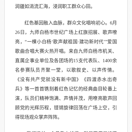
润疆如涓流汇海，浸润职工群众心田。
红色基因融入血脉，群众文化唱响初心。6月
26日，九师白杨市世纪广场上红旗招展、歌声嘹
亮，“一棵小白杨‘歌声献祖国·建功新时代’”爱国
歌曲合唱大赛火热开唱。来自九师白杨市机关、
直属企事业单位及各团场的15支代表队、1400余
名参赛队员齐聚一堂，以歌叙史、以声传情。
《没有共产党就没有新中国》《四渡赤水出奇
兵》等一首首镌刻着红色记忆的经典曲目轮番上
演，队员们精神饱满、声情并茂，用嘹亮歌声回
顾党的光辉历程，铿锵旋律回荡在广场上空，引
得现场观众掌声阵阵。