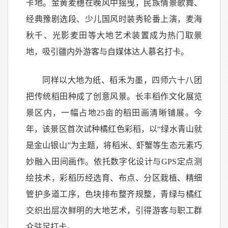
卡地。金黄麦穗在晚风中摇曳，民族情景歌舞、
经典豫剧选段、少儿国风时装秀轮番上演，麦海
秋千、光影麦田等大地艺术装置成为热门取景
地，吸引疆内外游客与自媒体达人慕名打卡。
同样以大地为纸、稻禾为墨，四师六十八团
把传统稻田种成了创意风景。长丰稻作文化展览
景区内，一幅占地25亩的稻田画清晰铺展。今
年，该景区首次试种橘红色彩稻，以“绿水青山就
是金山银山”为主题，将稻米、虾蟹等生态元素巧
妙融入田间画作。依托数字化设计与GPS定点测
绘技术，彩稻历经选育、布点、分区栽植、精细
管护多道工序，色块排布整齐规整，青绿与橘红
交织出层次鲜明的大地艺术，引得游客与职工群
众驻足打卡。