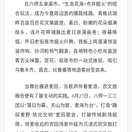
在六师五家渠市，“生态花海+市井烟火”的组
合玩法，成为今夏周边游的爆款线路。青格达湖
畔百亩百合花次第盛放，素白、粉嫩的花朵缀满
枝头，连片花带铺展出夏日浪漫画卷；夜幕降
临，怀旧老街夜市烟火升腾，铁板上鸡蛋灌饼滋
滋作响、炒河粉热气翻滚，各地特色小吃充盈游
客舌尖味蕾。赏花、逛夜市的一站式体验，吸引
乌鲁木齐、昌吉、吐鲁番等地游客纷至沓来。
当舞台搬进麦田，当歌声伴着麦浪，农文旅
融合便有了最生动的实践。6月27日，八师一三三
团以“落日为幕、天山为屏、麦海为台”，打造“趣
探麦野·拾光交响”麦田歌会，打破传统剧场局
限，将麦收后的农田场景升级为沉浸式农文旅打