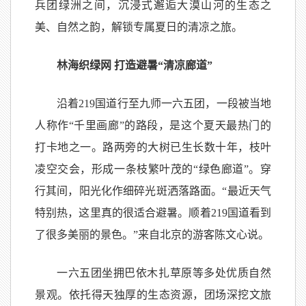
兵团绿洲之间，沉浸式邂逅大漠山河的生态之
美、自然之韵，解锁专属夏日的清凉之旅。
林海织绿网 打造避暑“清凉廊道”
沿着219国道行至九师一六五团，一段被当地
人称作“千里画廊”的路段，是这个夏天最热门的
打卡地之一。路两旁的大树已生长数十年，枝叶
凌空交会，形成一条枝繁叶茂的“绿色廊道”。穿
行其间，阳光化作细碎光斑洒落路面。“最近天气
特别热，这里真的很适合避暑。顺着219国道看到
了很多美丽的景色。”来自北京的游客陈文心说。
一六五团坐拥巴依木扎草原等多处优质自然
景观。依托得天独厚的生态资源，团场深挖文旅