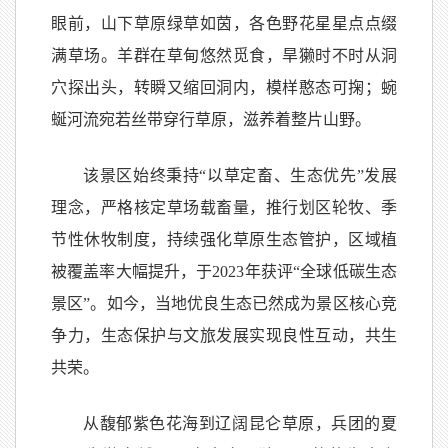
眼前，山下草原绿草如茵，各色野花星星点点缀
满草场。羊群在草甸悠然觅食，旱獭时不时从洞
穴探出头，转瞬又缩回洞内，模样憨态可掬；蜿
蜒河流宛若丝带穿行草原，滋养着整片山野。
该景区始终秉持“以草定畜、生态优先”发展
理念，严格核定草场载畜量，推行划区轮牧、季
节性休牧制度，持续强化草原生态管护，区域植
被覆盖率大幅提升，于2023年获评“全球低碳生态
景区”。如今，当地优良生态已然成为景区核心竞
争力，生态保护与文旅发展实现良性互动，共生
共荣。
从馥郁紫色花海到辽阔昆仑草原，兵团的夏