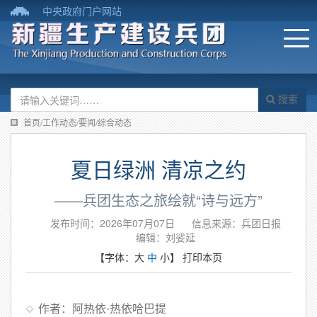
中央政府门户网站
搜索
首页/工作动态/要闻/综合动态
夏日绿洲 清凉之约
——兵团生态之旅绘就“诗与远方”
发布时间：2026年07月07日
信息来源：​兵团日报
编辑：刘娑延
【字体：
大
中
小
】
打印本页
作者：阿热依·热依哈巴提