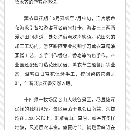
鲁木齐的游客孙杰说。
薰衣草花期自6月延续至7月中旬，连片紫色
花海吸引各地游客慕名前来打卡。游客三三两两
漫步田间步道，处处洋溢着欢声笑语。花田旁的
加工工坊内，游客跟随专业技师学习薰衣草精油
蒸馏工艺，亲手制作香包、香皂等特色手作。产
业园还配套打造花田民宿、薰衣草主题餐厅等业
态，游客白日赏花体验手工，夜间留宿花海之
畔，伴着淡淡花香安然入眠。
十四师一牧场昆仑山大峡谷景区，尽显雄浑
辽阔的独特风光。景区坐落于昆仑山南麓，海拔
均在 3200 米以上，汇聚雪山、草原、峡谷等多样
地貌，风光层次丰富。盛夏时节，巍峨雪峰近在