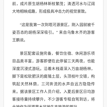
前，成片原生胡杨林新枝繁茂；清透河水与辽阔
大地相映成趣，形成极具冲击力的视觉景致。
“这是我第一次到塔河源景区，刚入园就被千
姿百态的胡杨深深吸引。” 来自乌鲁木齐的游客
王鹏说。
景区配套设施完备，餐饮住宿、休闲游乐项
目品类丰富，游客即便在此停留三天两夜，也能
深度沉浸式游玩。沿着木栈道深入万亩胡杨林，
脚下是松软肥沃的腐殖土层，头顶枝叶交错，构
筑起天然林荫，三河奔流的水声自远方隐隐传
来。据该景区工作人员介绍，入夏后景区日均游
客接待量持续攀升，不少游客专程自驾到访，将
此地作为环塔里木盆地生态旅游的首站。