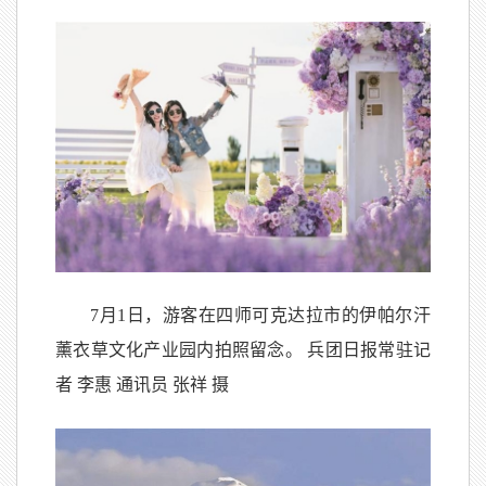
7月1日，游客在四师可克达拉市的伊帕尔汗
薰衣草文化产业园内拍照留念。 兵团日报常驻记
者 李惠 通讯员 张祥 摄