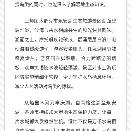
赏鸟类的同时，也能深入了解湿地生态知识。
三师图木舒克市永安湖生态旅游景区湖面碧
波浩渺，沙海与碧水相融共生的风光独具韵味。
湖面之上，摩托艇疾驰破浪，翻涌层层白浪；电
动游船缓缓游弋，游客安坐船头，任凭湖风驱散
盛夏燥热；游客同乘脚踏船，合力蹬踏游船踏
板，欢声笑语随水波轻轻荡漾。景区对水上游玩
区域实施精细化管控，全力守护水鸟栖息环境，
减少人为活动对鸟类的惊扰。
从塔里木河到丰庆湖，自青格达湖至永安
湖，各师市持续加大湿地生态保护力度，让每一
片水域都焕发盎然生机。湿地不仅是万千水鸟栖
息的家园，更吸引八方游客前来观光：泛舟湖