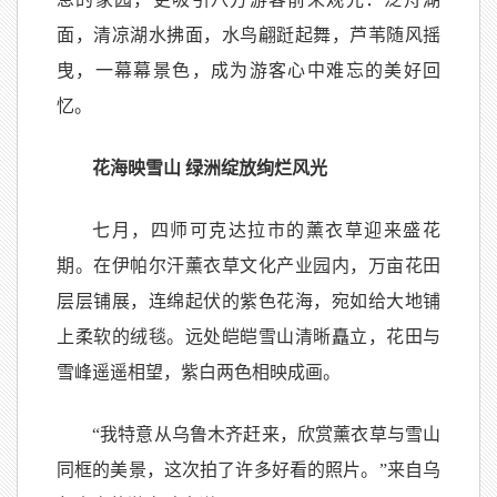
面，清凉湖水拂面，水鸟翩跹起舞，芦苇随风摇
曳，一幕幕景色，成为游客心中难忘的美好回
忆。
花海映雪山 绿洲绽放绚烂风光
七月，四师可克达拉市的薰衣草迎来盛花
期。在伊帕尔汗薰衣草文化产业园内，万亩花田
层层铺展，连绵起伏的紫色花海，宛如给大地铺
上柔软的绒毯。远处皑皑雪山清晰矗立，花田与
雪峰遥遥相望，紫白两色相映成画。
“我特意从乌鲁木齐赶来，欣赏薰衣草与雪山
同框的美景，这次拍了许多好看的照片。”来自乌