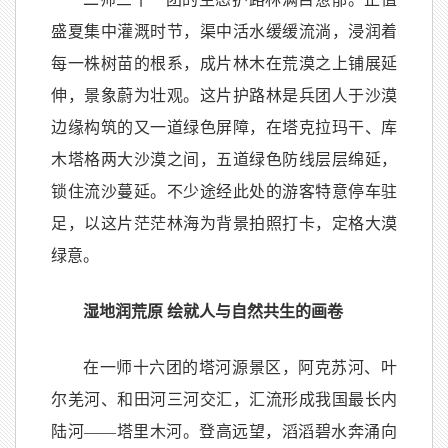
盛夏集中灌溉时节，渠中活水缓缓流淌，浸润着
每一株树苗的根系，成片林木在荒漠之上铺展延
伸，景象蔚为壮观。这片护路林是兵团人于沙漠
边缘构筑的又一道绿色屏障，在塔克拉玛干、库
木塔格两大沙漠之间，五道绿色防线层层绵延，
锁住流沙蔓延。不少途经此处的游客特意停车驻
足，以这片茫茫林海为背景拍照打卡，定格大漠
绿意。
湿地润荒原 绘就人与自然共生的画卷
在一师十六团的塔河源景区，阿克苏河、叶
尔羌河、和田河三河交汇，汇流形成我国最长内
陆河——塔里木河。登高远望，滔滔碧水奔涌向