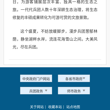
日，为游客铺展层次丰富、独具一格的生态之
旅。一代代兵团人数十年深耕生态治理，将生态
修复的丰硕成果转化为可游可赏的文旅景致。
这个盛夏，不妨放缓脚步，漫步兵团葱郁林
荫，静坐湖畔水岸，流连花海雪山之间。大美风
光，尽在兵团。
中央政府门户网站
各省市政府
兵团政务
师市政务
关于网站
|
收藏本站
|
站点地图