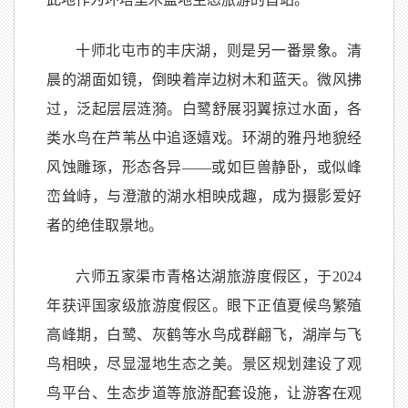
十师北屯市的丰庆湖，则是另一番景象。清
晨的湖面如镜，倒映着岸边树木和蓝天。微风拂
过，泛起层层涟漪。白鹭舒展羽翼掠过水面，各
类水鸟在芦苇丛中追逐嬉戏。环湖的雅丹地貌经
风蚀雕琢，形态各异——或如巨兽静卧，或似峰
峦耸峙，与澄澈的湖水相映成趣，成为摄影爱好
者的绝佳取景地。
六师五家渠市青格达湖旅游度假区，于2024
年获评国家级旅游度假区。眼下正值夏候鸟繁殖
高峰期，白鹭、灰鹤等水鸟成群翩飞，湖岸与飞
鸟相映，尽显湿地生态之美。景区规划建设了观
鸟平台、生态步道等旅游配套设施，让游客在观