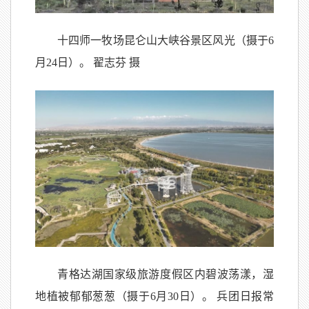
十四师一牧场昆仑山大峡谷景区风光（摄于6
月24日）。 翟志芬 摄
青格达湖国家级旅游度假区内碧波荡漾，湿
地植被郁郁葱葱（摄于6月30日）。 兵团日报常