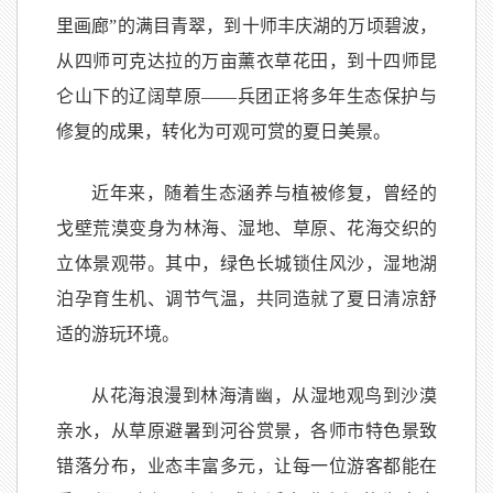
里画廊”的满目青翠，到十师丰庆湖的万顷碧波，
从四师可克达拉的万亩薰衣草花田，到十四师昆
仑山下的辽阔草原——兵团正将多年生态保护与
修复的成果，转化为可观可赏的夏日美景。
近年来，随着生态涵养与植被修复，曾经的
戈壁荒漠变身为林海、湿地、草原、花海交织的
立体景观带。其中，绿色长城锁住风沙，湿地湖
泊孕育生机、调节气温，共同造就了夏日清凉舒
适的游玩环境。
从花海浪漫到林海清幽，从湿地观鸟到沙漠
亲水，从草原避暑到河谷赏景，各师市特色景致
错落分布，业态丰富多元，让每一位游客都能在