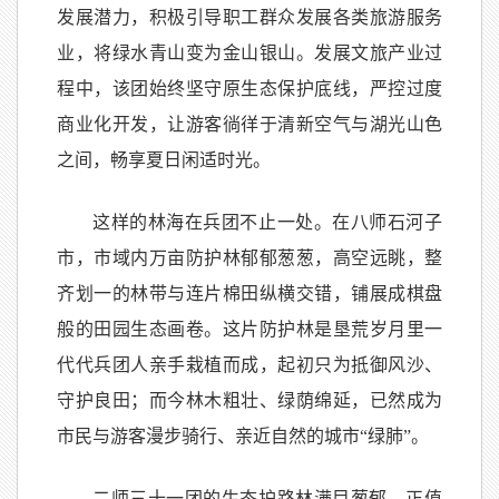
发展潜力，积极引导职工群众发展各类旅游服务
业，将绿水青山变为金山银山。发展文旅产业过
程中，该团始终坚守原生态保护底线，严控过度
商业化开发，让游客徜徉于清新空气与湖光山色
之间，畅享夏日闲适时光。
这样的林海在兵团不止一处。在八师石河子
市，市域内万亩防护林郁郁葱葱，高空远眺，整
齐划一的林带与连片棉田纵横交错，铺展成棋盘
般的田园生态画卷。这片防护林是垦荒岁月里一
代代兵团人亲手栽植而成，起初只为抵御风沙、
守护良田；而今林木粗壮、绿荫绵延，已然成为
市民与游客漫步骑行、亲近自然的城市“绿肺”。
二师三十一团的生态护路林满目葱郁。正值