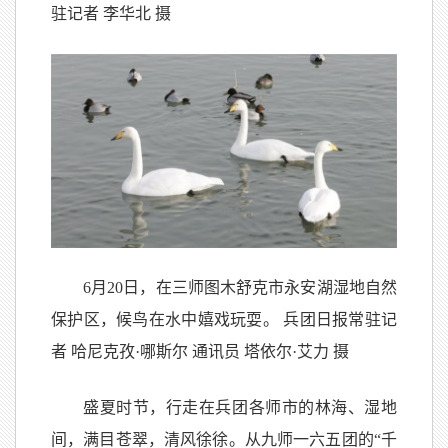
驻记者 李华北 摄
6月20日，在三师图木舒克市永安湖湿地自然
保护区，候鸟在水中嬉戏玩耍。 兵团日报常驻记
者 哈尼克孜·哪斯尔 通讯员 塔依尔·艾力 摄
盛夏时节，行走在兵团各师市的林海、湿地
间，满目苍翠，清风徐徐。从九师一六五团的“千