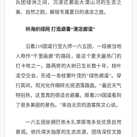
兵团绿洲之间，沉浸式邂逅大漠山河的生态之
美、自然之韵，解锁专属夏日的清凉之旅。
林海织绿网 打造避暑“清凉廊道”
沿着219国道行至九师一六五团，一段被当地
人称作“千里画廊”的路段，是这个夏天最热门的
打卡地之一。路两旁的大树已生长数十年，枝叶
凌空交会，形成一条枝繁叶茂的“绿色廊道”。穿
行其间，阳光化作细碎光斑洒落路面。“最近天气
特别热，这里真的很适合避暑。顺着219国道看到
了很多美丽的景色。”来自北京的游客陈文心说。
一六五团坐拥巴依木扎草原等多处优质自然
景观。依托得天独厚的生态资源，团场深挖文旅