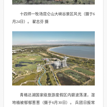
十四师一牧场昆仑山大峡谷景区风光（摄于6
月24日）。 翟志芬 摄
青格达湖国家级旅游度假区内碧波荡漾，湿
地植被郁郁葱葱（摄于6月30日）。 兵团日报常