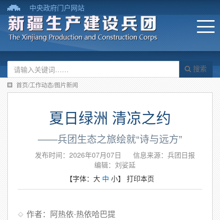
中央政府门户网站
搜索
首页/工作动态/图片新闻
夏日绿洲 清凉之约
——兵团生态之旅绘就“诗与远方”
发布时间：2026年07月07日
信息来源：​兵团日报
编辑：刘娑延
【字体：
大
中
小
】
打印本页
作者：阿热依·热依哈巴提