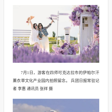
7月1日，游客在四师可克达拉市的伊帕尔汗
薰衣草文化产业园内拍照留念。 兵团日报常驻记
者 李惠 通讯员 张祥 摄