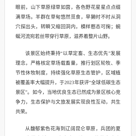
眼前，山下草原绿草如茵，各色野花星星点点缀
满草场。羊群在草甸悠然觅食，旱獭时不时从洞
穴探出头，转瞬又缩回洞内，模样憨态可掬；蜿
蜒河流宛若丝带穿行草原，滋养着整片山野。
该景区始终秉持“以草定畜、生态优先”发展
理念，严格核定草场载畜量，推行划区轮牧、季
节性休牧制度，持续强化草原生态管护，区域植
被覆盖率大幅提升，于2023年获评“全球低碳生态
景区”。如今，当地优良生态已然成为景区核心竞
争力，生态保护与文旅发展实现良性互动，共生
共荣。
从馥郁紫色花海到辽阔昆仑草原，兵团的夏