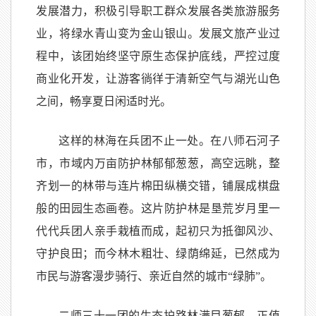
发展潜力，积极引导职工群众发展各类旅游服务
业，将绿水青山变为金山银山。发展文旅产业过
程中，该团始终坚守原生态保护底线，严控过度
商业化开发，让游客徜徉于清新空气与湖光山色
之间，畅享夏日闲适时光。
这样的林海在兵团不止一处。在八师石河子
市，市域内万亩防护林郁郁葱葱，高空远眺，整
齐划一的林带与连片棉田纵横交错，铺展成棋盘
般的田园生态画卷。这片防护林是垦荒岁月里一
代代兵团人亲手栽植而成，起初只为抵御风沙、
守护良田；而今林木粗壮、绿荫绵延，已然成为
市民与游客漫步骑行、亲近自然的城市“绿肺”。
二师三十一团的生态护路林满目葱郁。正值