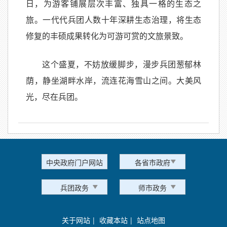
日，为游客铺展层次丰富、独具一格的生态之
旅。一代代兵团人数十年深耕生态治理，将生态
修复的丰硕成果转化为可游可赏的文旅景致。
这个盛夏，不妨放缓脚步，漫步兵团葱郁林
荫，静坐湖畔水岸，流连花海雪山之间。大美风
光，尽在兵团。
中央政府门户网站
各省市政府
兵团政务
师市政务
关于网站
|
收藏本站
|
站点地图