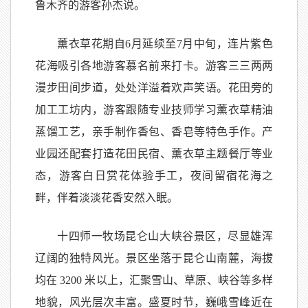
鲁木齐的游客孙杰说。
薰衣草花期自6月延续至7月中旬，连片紫色
花海吸引各地游客慕名前来打卡。游客三三两两
漫步田间步道，处处洋溢着欢声笑语。花田旁的
加工工坊内，游客跟随专业技师学习薰衣草精油
蒸馏工艺，亲手制作香包、香皂等特色手作。产
业园还配套打造花田民宿、薰衣草主题餐厅等业
态，游客白日赏花体验手工，夜间留宿花海之
畔，伴着淡淡花香安然入眠。
十四师一牧场昆仑山大峡谷景区，尽显雄浑
辽阔的独特风光。景区坐落于昆仑山南麓，海拔
均在 3200 米以上，汇聚雪山、草原、峡谷等多样
地貌，风光层次丰富。盛夏时节，巍峨雪峰近在