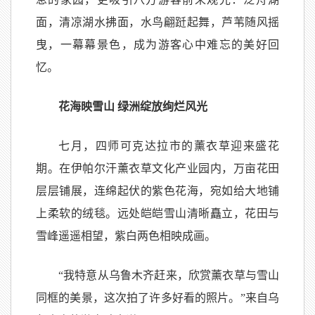
面，清凉湖水拂面，水鸟翩跹起舞，芦苇随风摇
曳，一幕幕景色，成为游客心中难忘的美好回
忆。
花海映雪山 绿洲绽放绚烂风光
七月，四师可克达拉市的薰衣草迎来盛花
期。在伊帕尔汗薰衣草文化产业园内，万亩花田
层层铺展，连绵起伏的紫色花海，宛如给大地铺
上柔软的绒毯。远处皑皑雪山清晰矗立，花田与
雪峰遥遥相望，紫白两色相映成画。
“我特意从乌鲁木齐赶来，欣赏薰衣草与雪山
同框的美景，这次拍了许多好看的照片。”来自乌