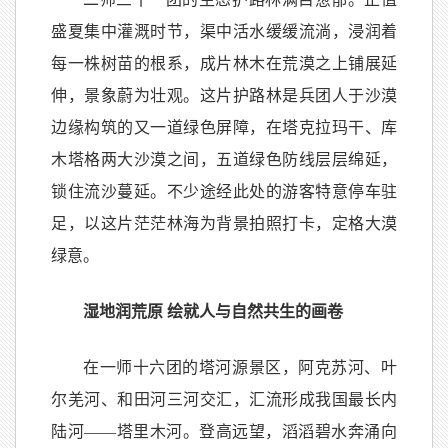
盛夏集中灌溉时节，渠中活水缓缓流淌，浸润着
每一株树苗的根系，成片林木在荒漠之上铺展延
伸，景象蔚为壮观。这片护路林是兵团人于沙漠
边缘构筑的又一道绿色屏障，在塔克拉玛干、库
木塔格两大沙漠之间，五道绿色防线层层绵延，
锁住流沙蔓延。不少途经此处的游客特意停车驻
足，以这片茫茫林海为背景拍照打卡，定格大漠
绿意。
湿地润荒原 绘就人与自然共生的画卷
在一师十六团的塔河源景区，阿克苏河、叶
尔羌河、和田河三河交汇，汇流形成我国最长内
陆河——塔里木河。登高远望，滔滔碧水奔涌向