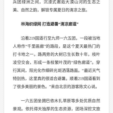
兵团绿洲之间，沉浸式邂逅大漠山河的生态之
美、自然之韵，解锁专属夏日的清凉之旅。
林海织绿网 打造避暑“清凉廊道”
沿着219国道行至九师一六五团，一段被当地
人称作“千里画廊”的路段，是这个夏天最热门的
打卡地之一。路两旁的大树已生长数十年，枝叶
凌空交会，形成一条枝繁叶茂的“绿色廊道”。穿
行其间，阳光化作细碎光斑洒落路面。“最近天气
特别热，这里真的很适合避暑。顺着219国道看到
了很多美丽的景色。”来自北京的游客陈文心说。
一六五团坐拥巴依木扎草原等多处优质自然
景观。依托得天独厚的生态资源，团场深挖文旅