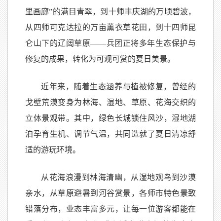
里画廊”的满目青翠，到十师丰庆湖的万顷碧波，
从四师可克达拉的万亩薰衣草花田，到十四师昆
仑山下的辽阔草原——兵团正将多年生态保护与
修复的成果，转化为可观可赏的夏日美景。
近年来，随着生态涵养与植被修复，曾经的
戈壁荒漠变身为林海、湿地、草原、花海交织的
立体景观带。其中，绿色长城锁住风沙，湿地湖
泊孕育生机、调节气温，共同造就了夏日清凉舒
适的游玩环境。
从花海浪漫到林海清幽，从湿地观鸟到沙漠
亲水，从草原避暑到河谷赏景，各师市特色景致
错落分布，业态丰富多元，让每一位游客都能在