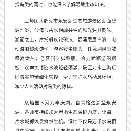
赏鸟类的同时，也能深入了解湿地生态知识。
三师图木舒克市永安湖生态旅游景区湖面碧
波浩渺，沙海与碧水相融共生的风光独具韵味。
湖面之上，摩托艇疾驰破浪，翻涌层层白浪；电
动游船缓缓游弋，游客安坐船头，任凭湖风驱散
盛夏燥热；游客同乘脚踏船，合力蹬踏游船踏
板，欢声笑语随水波轻轻荡漾。景区对水上游玩
区域实施精细化管控，全力守护水鸟栖息环境，
减少人为活动对鸟类的惊扰。
从塔里木河到丰庆湖，自青格达湖至永安
湖，各师市持续加大湿地生态保护力度，让每一
片水域都焕发盎然生机。湿地不仅是万千水鸟栖
息的家园，更吸引八方游客前来观光：泛舟湖