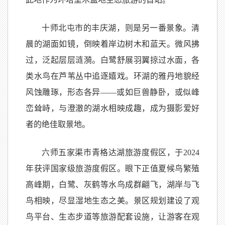
十师北屯市的丰庆湖，则是另一番景象。清
晨的湖面如镜，倒映着岸边树木和蓝天。微风拂
过，泛起层层涟漪。白鹭舒展羽翼掠过水面，各
类水鸟在芦苇丛中追逐嬉戏。环湖的雅丹地貌经
风蚀雕琢，形态各异——或如巨兽静卧，或似峰
峦耸峙，与澄澈的湖水相映成趣，成为摄影爱好
者的绝佳取景地。
六师五家渠市青格达湖旅游度假区，于2024
年获评国家级旅游度假区。眼下正值夏候鸟繁殖
高峰期，白鹭、灰鹤等水鸟成群翩飞，湖岸与飞
鸟相映，尽显湿地生态之美。景区规划建设了观
鸟平台、生态步道等旅游配套设施，让游客在观