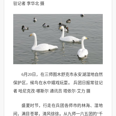
驻记者 李华北 摄
6月20日，在三师图木舒克市永安湖湿地自然
保护区，候鸟在水中嬉戏玩耍。 兵团日报常驻记
者 哈尼克孜·哪斯尔 通讯员 塔依尔·艾力 摄
盛夏时节，行走在兵团各师市的林海、湿地
间，满目苍翠，清风徐徐。从九师一六五团的“千