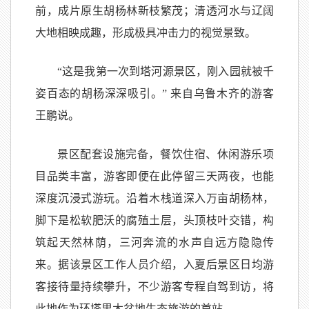
前，成片原生胡杨林新枝繁茂；清透河水与辽阔
大地相映成趣，形成极具冲击力的视觉景致。
“这是我第一次到塔河源景区，刚入园就被千
姿百态的胡杨深深吸引。” 来自乌鲁木齐的游客
王鹏说。
景区配套设施完备，餐饮住宿、休闲游乐项
目品类丰富，游客即便在此停留三天两夜，也能
深度沉浸式游玩。沿着木栈道深入万亩胡杨林，
脚下是松软肥沃的腐殖土层，头顶枝叶交错，构
筑起天然林荫，三河奔流的水声自远方隐隐传
来。据该景区工作人员介绍，入夏后景区日均游
客接待量持续攀升，不少游客专程自驾到访，将
此地作为环塔里木盆地生态旅游的首站。