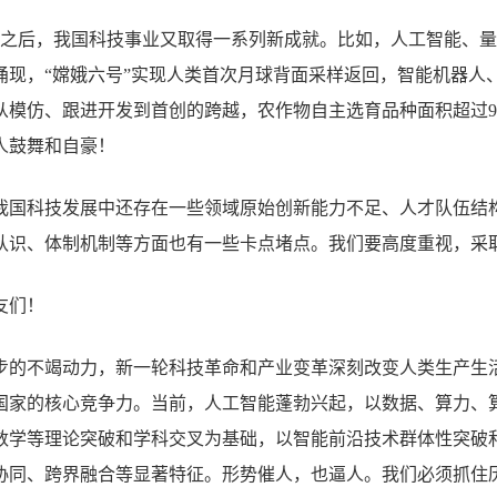
大会之后，我国科技事业又取得一系列新成就。比如，人工智能、
涌现，“嫦娥六号”实现人类首次月球背面采样返回，智能机器人
从模仿、跟进开发到首创的跨越，农作物自主选育品种面积超过9
人鼓舞和自豪！
我国科技发展中还存在一些领域原始创新能力不足、人才队伍结
认识、体制机制等方面也有一些卡点堵点。我们要高度重视，采
友们！
步的不竭动力，新一轮科技革命和产业变革深刻改变人类生产生
国家的核心竞争力。当前，人工智能蓬勃兴起，以数据、算力、
数学等理论突破和学科交叉为基础，以智能前沿技术群体性突破
协同、跨界融合等显著特征。形势催人，也逼人。我们必须抓住