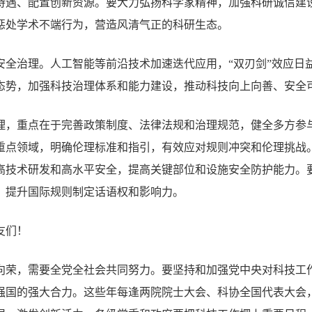
待遇、配置创新资源。要大力弘扬科学家精神，加强科研诚信建
惩处学术不端行为，营造风清气正的科研生态。
安全治理。人工智能等前沿技术加速迭代应用，“双刃剑”效应日
态势，加强科技治理体系和能力建设，推动科技向上向善、安全
理，重点在于完善政策制度、法律法规和治理规范，健全多方参
重点领域，明确伦理标准和指引，有效应对规则冲突和伦理挑战
高技术研发和高水平安全，提高关键部位和设施安全防护能力。
，提升国际规则制定话语权和影响力。
友们！
向荣，需要全党全社会共同努力。要坚持和加强党中央对科技工
强国的强大合力。这些年每逢两院院士大会、科协全国代表大会