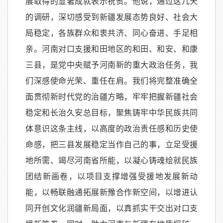
展取得的显著成就表示祝贺。他说，通过这几天
的调研，深切感受到新疆发展态势良好、社会大
局稳定，各族群众和衷共济、同心奋进、手足相
亲。河南对口支援和田地区的和田、和安、和康
三县，是党中央赋予河南新的重大政治任务，我
们深感使命光荣、重任在肩。我们将完整准确全
面贯彻新时代党的治疆方略，牢牢把握新疆社会
稳定和长治久安总目标，聚焦铸牢中华民族共同
体意识这条主线，以高度的政治责任感和历史使
命感，把三县发展稳定当作自己的事，立足受援
地所需、竭尽河南省所能，以凝心铸魂绘就民族
团结新画卷，以项目支撑增强受援地发展新动
能，以畅联融通拓展新豫合作新空间，以增进认
同开创文化润疆新局面，以真抓实干交出对口支