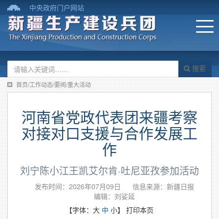
中央政府门户网站
搜索
首页/工作动态/要闻/重大活动
河南省党政代表团来疆考察
对接对口支援与合作发展工
作
刘宁陈小江王凯艾尔肯·吐尼亚孜参加活动
发布时间：2026年07月09日
信息来源：新疆日报
编辑：刘娑延
【字体：
大
中
小
】
打印本页