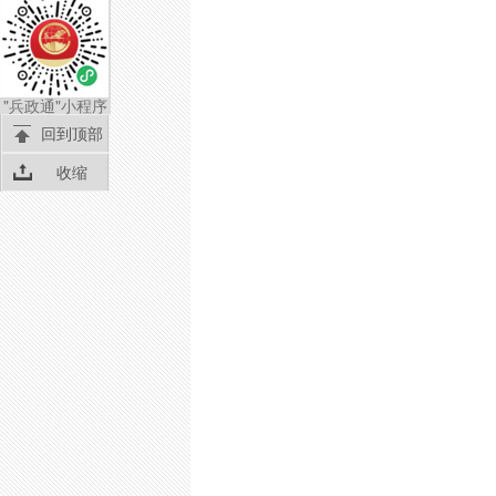
"兵政通"小程序
回到顶部
收缩