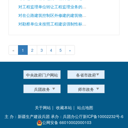
对工程监理单位转让工程监理业务的处罚
对在公路建筑控制区外修建的建筑物、地面构筑物以及其他设施遮挡公路标志或者妨碍安全视距的处罚
对勘察单位未按照工程建设强制性标准进行勘察；设计单位未根据勘察成果文件进行工程设计；设计单位指定建筑材料、建筑构配件的生产厂、供应商的；设计单位未按照工程建设强制性标准进行设计的处罚
«
1
2
3
4
5
»
中央政府门户网站
各省市政府
兵团政务
师市政务
关于网站
|
收藏本站
|
站点地图
主 办：新疆生产建设兵团 承办：兵团办公厅
新ICP备10002232号-6
公网安备 66010002000103