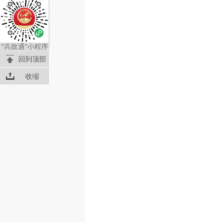
"兵政通"小程序
回到顶部
收缩