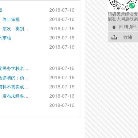
2018-07-16
权
阻碍民营经济发
展壮大问题线索
2018-07-16
、终止审批
回到顶部
2018-07-16
权限内中外合作办学机构分立、合并、终止及变更名称、层次、类别的审批
收缩
2018-07-16
的审核
2018-07-16
2018-07-16
对权限内民办学校擅自分立、合并民办学校的；擅自改变民办学校名称、层次、类别和举办者；发布未经备案的虚假招生简章和广告，骗取钱财的处罚
2018-07-16
对权限内民办学校管理混乱严重影响教学、产生恶劣社会影响的；伪造、变造、买卖、出租、出借办学许可证的；恶意终止办学、抽逃资金或者挪用办学经费的处罚
2018-07-16
对权限内民办高校违规取得回报、未依规备案或者备案资料不真实或者管理混乱严重影响教育教学的处罚
2018-07-16
对权限内民办高校资产不按期过户、办学条件不达标的、发布未经备案的招生简章和广告的、年度检查不合格的处罚
2018-07-16