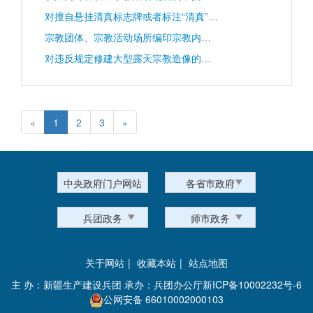
对擅自悬挂清真标志牌或者标注“清真”字样从事生产经营的处罚
宗教团体、宗教活动场所编印宗教内部资料性出版物、印刷宗教物品的审批
对违反规定修建大型露天宗教造像的处罚
«
1
2
3
»
中央政府门户网站
各省市政府
兵团政务
师市政务
关于网站
|
收藏本站
|
站点地图
主 办：新疆生产建设兵团 承办：兵团办公厅
新ICP备10002232号-6
公网安备 66010002000103