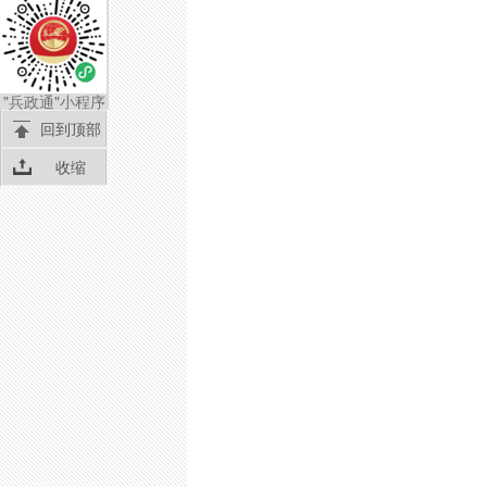
"兵政通"小程序
回到顶部
收缩