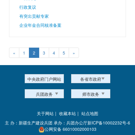
行政复议
有突出贡献专家
企业年金合同核准备案
«
1
2
3
4
5
»
中央政府门户网站
各省市政府
兵团政务
师市政务
关于网站
|
收藏本站
|
站点地图
主 办：新疆生产建设兵团 承办：兵团办公厅
新ICP备10002232号-6
公网安备 66010002000103