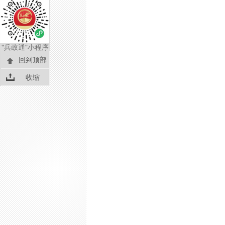
"兵政通"小程序
回到顶部
收缩