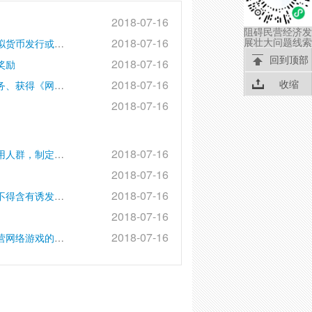
2018-07-16
阻碍民营经济发
展壮大问题线索
2018-07-16
对未经批准，擅自从事网络游戏上网运营、网络游戏虚拟货币发行或者网络游戏虚拟货币交易服务等网络游戏经营活动的处罚
回到顶部
2018-07-16
奖励
收缩
2018-07-16
对网络游戏经营单位提供禁止内容的网络游戏产品和服务、获得《网络文化经营许可证》的网络游戏经营单位变更有关事项，未自变更之日起20日内向原发证机关办理变更手续、上网运营未获得文化部内容审查批准的进口网络游戏、进口网络游戏变更运营企业未按照要求重新申报、进口网络游戏内容进行实质性变动未报送审查的处罚
2018-07-16
2018-07-16
对网络游戏经营单位未根据网络游戏的内容、功能和适用人群，制定网络游戏用户指引和警示说明，并在网站和网络游戏的显著位置予以标明的处罚
2018-07-16
2018-07-16
对网络游戏经营单位违反以未成年人为对象的网络游戏不得含有诱发未成年人模仿违反社会公德的行为和违法犯罪的行为的内容，以及恐怖、残酷等妨害未成年人身心健康的内容。网络游戏经营单位违反应当按照国家规定，采取技术措施，禁止未成年人接触不适宜的游戏或者游戏功能，限制未成年人的游戏时间，预防未成年人沉迷网络的处罚
2018-07-16
2018-07-16
对网络游戏经营单位授权无网络游戏运营资质的单位运营网络游戏的处罚