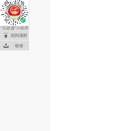
"兵政通"小程序
回到顶部
收缩