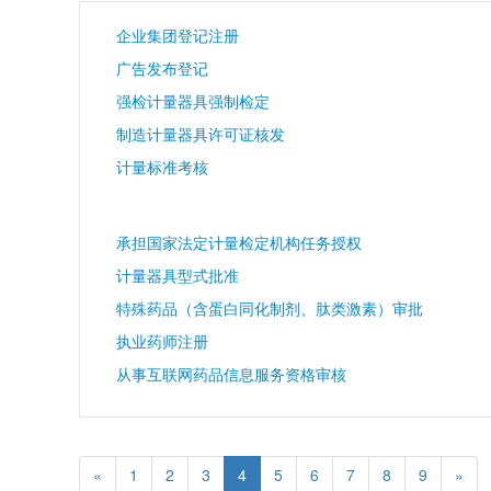
企业集团登记注册
广告发布登记
强检计量器具强制检定
制造计量器具许可证核发
计量标准考核
承担国家法定计量检定机构任务授权
计量器具型式批准
特殊药品（含蛋白同化制剂、肽类激素）审批
执业药师注册
从事互联网药品信息服务资格审核
«
1
2
3
4
5
6
7
8
9
»