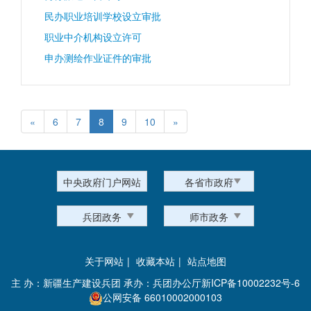
民办职业培训学校设立审批
职业中介机构设立许可
申办测绘作业证件的审批
«
6
7
8
9
10
»
中央政府门户网站
各省市政府
兵团政务
师市政务
关于网站
|
收藏本站
|
站点地图
主 办：新疆生产建设兵团 承办：兵团办公厅
新ICP备10002232号-6
公网安备 66010002000103