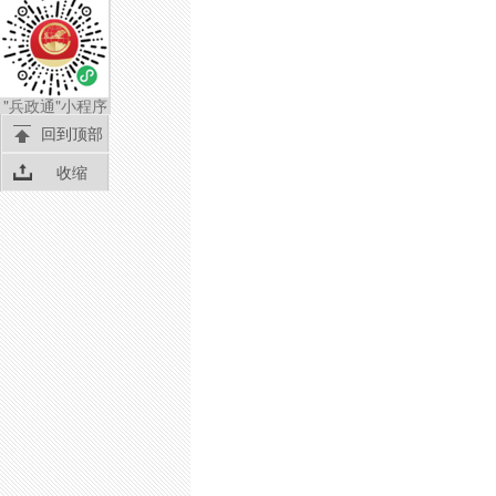
"兵政通"小程序
回到顶部
收缩