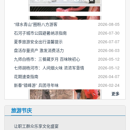
走，到兵团上一堂“行走的思政课”
2026-07-14
一座馆的红色回响
2026-07-13
历史的回望 精神的洗礼
2026-05-26
厚植军垦魂 砥砺少年行
2026-05-19
豪情传薪火 风华耀天山
2026-05-19
八师石河子市推土筑岛为迁徙候鸟打造温暖“驿站”
2026-04-10
童声传红韵 薪火永相传
2026-02-24
赴一场兵团“红色旅游”之约
2026-02-24
更多
旅游节庆
让职工群众乐享文化盛宴