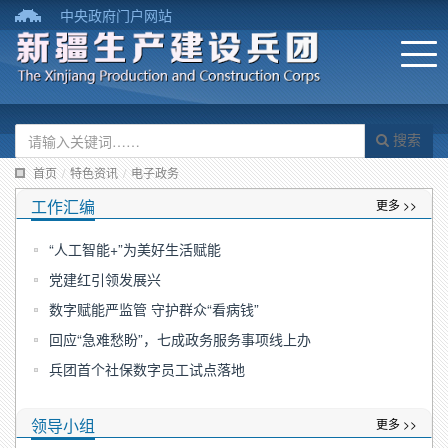
中央政府门户网站
搜索
首页
/
特色资讯
/
电子政务
工作汇编
更多 >>
“人工智能+”为美好生活赋能
党建红引领发展兴
数字赋能严监管 守护群众“看病钱”
回应“急难愁盼”，七成政务服务事项线上办
兵团首个社保数字员工试点落地
领导小组
更多 >>