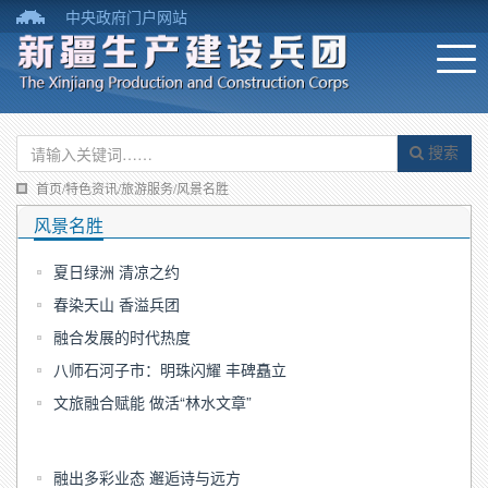
中央政府门户网站
搜索
首页/特色资讯/旅游服务/风景名胜
风景名胜
夏日绿洲 清凉之约
春染天山 香溢兵团
融合发展的时代热度
八师石河子市：明珠闪耀 丰碑矗立
文旅融合赋能 做活“林水文章”
融出多彩业态 邂逅诗与远方