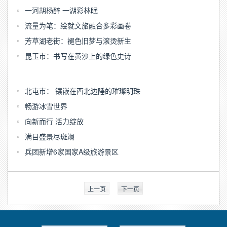
一河胡杨醉 一湖彩林眠
流量为笔：绘就文旅融合多彩画卷
芳草湖老街：褪色旧梦与滚烫新生
昆玉市：书写在黄沙上的绿色史诗
北屯市： 镶嵌在西北边陲的璀璨明珠
畅游冰雪世界
向新而行 活力绽放
满目盛景尽斑斓
兵团新增6家国家A级旅游景区
上一页
下一页