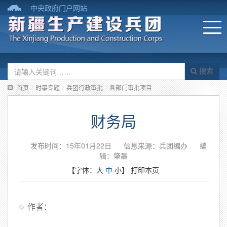
中央政府门户网站
搜索
首页
/
时事专题
/
兵团行政审批
/
各部门审批项目
财务局
发布时间：15年01月22日
信息来源：兵团编办
编
辑：肇磊
【字体：
大
中
小
】
打印本页
作者：