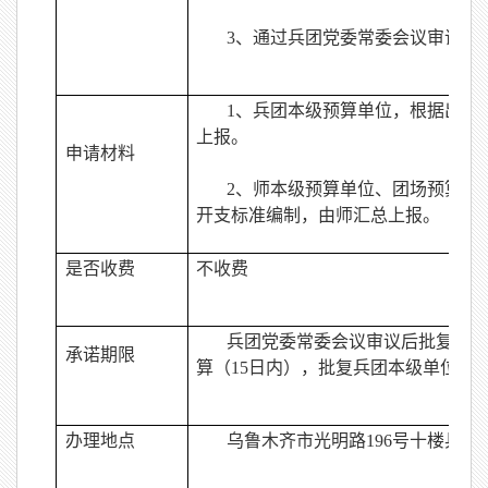
3
、通过兵团党委常委会议审议后
1
、兵团本级预算单位，根据出国
上报。
申请材料
2
、师本级预算单位、团场预算单
开支标准编制，由师汇总上报。
是否收费
不收费
兵团党委常委会议审议后批复下
承诺期限
算（
15
日内），批复兵团本级单位用
办理地点
乌鲁木齐市光明路
196
号十楼兵团