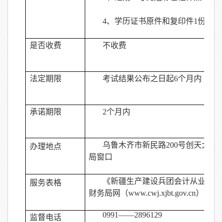
4
、学历证书原件和复印件
1
份。
是否收费
不收费
法定期限
考试结果公布之日起
6
个月内
承诺期限
2
个月内
乌鲁木齐市新民路200号创天大
办理地点
局窗口
《新疆生产建设兵团会计从业资格
服务表格
财务局网（
www.cwj.xjbt.gov.cn
）（网
0991
——
2896129
监督电话