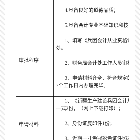
4.
具备良好的道德品质；
5.
具备会计专业基础知识和技能。
1
、填写《兵团会计从业资格证书
处。
审批程序
2
、财务局会计处工作人员审核申
3
、申请材料齐全，符合规定的，
7
个工作日内办理完毕。
1
、《新疆生产建设兵团会计从业
一式
2
份，（网上下载打印）；
2
、身份证复印件
1
份；
申请材料
3
、近期一寸免冠彩色证件照
2
张；