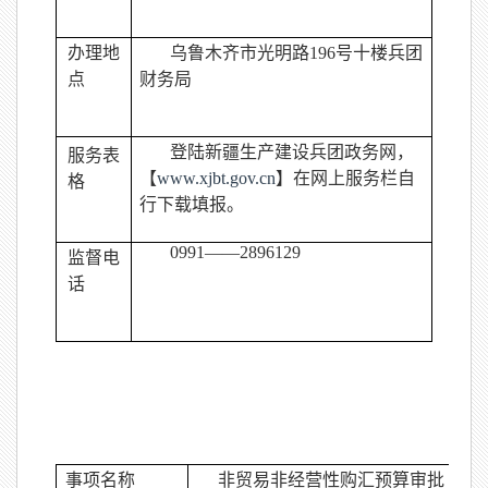
办理地
乌鲁木齐市光明路196号十楼兵团
点
财务局
登陆新疆生产建设兵团政务网，
服务表
【
www.xjbt.gov.cn
】在网上服务栏自
格
行下载填报。
0991
——2896129
监督电
话
事项名称
非贸易非经营性购汇预算审批