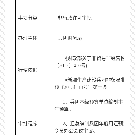
事项分类
非行政许可审批
办理主体
兵团财务局
《财政部关于非贸易非经营性用汇
〔
2012
〕
410
号
)
行使依据
《新疆生产建设兵团非贸易非经
预〔
2013
〕
13
号）第十条
1
、兵团本级预算单位编制本单位
汇预算。
审批程序
2
、汇总编制兵团年度用汇预算，
令员办公会议审议。