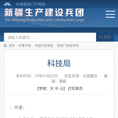
中央政府门户网站
搜索
首页
/
时事专题
/
兵团行政审批
/
各部门审批项目
科技局
发布时间：15年01月22日
信息来源：兵团编办
编
辑：肇磊
【字体：
大
中
小
】
打印本页
作者：