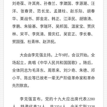
刘奇葆、许其亮、孙春兰、李建国、李源潮、汪
洋、张春贤、范长龙、孟建柱、赵乐际、胡春
华、栗战书、郭金龙、韩正、江泽民、胡锦涛、
李鹏、朱镕基、李瑞环、吴邦国、温家宝、贾庆
林、宋平、李岚清、曾庆红、吴官正、李长春、
贺国强、杜青林、赵洪祝。
大会由李克强主持。上午9时，会议开始。全
场起立，高唱《中华人民共和国国歌》。随后，
全体同志为毛泽东、周恩来、刘少奇、朱德、邓
小平、陈云等已故老一辈无产阶级革命家和革命
先烈默哀。
李克强宣布，党的十九大应出席代表2280
人，特邀代表74人，共2354人，今天实到2338