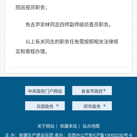
院巡视员职务；
免去尹忠林同志四师副师级侦查员职务。
以上有关同志的职务任免需按照相关法律规
定和章程办理。
中央政府门户网站
各省市政府
兵团政务
师市政务
关于网站
|
收藏本站
|
站点地图
主 办：新疆生产建设兵团 承办：兵团办公厅
新ICP备10002232号-6