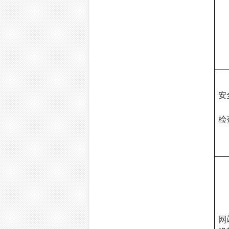
安
检
网