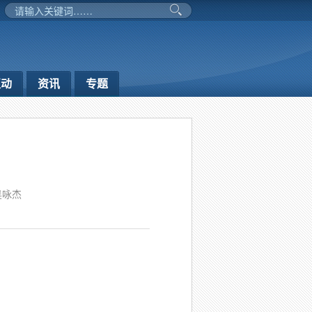
互动
资讯
专题
吴咏杰