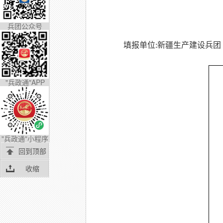
兵团公众号
填报单位:新疆生产建设兵团
"兵政通"APP
"兵政通"小程序
回到顶部
收缩