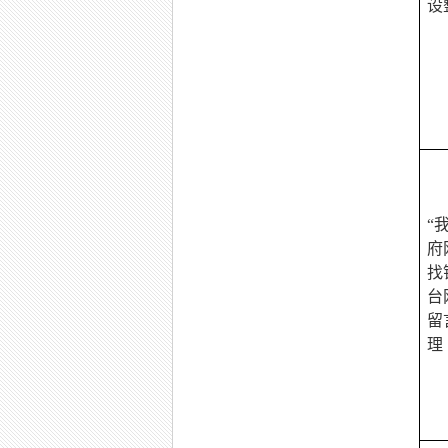
设
“
府
找
台
留
理