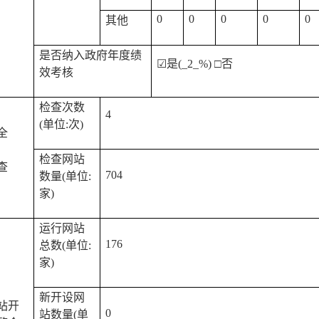
0
0
0
0
0
其他
是否纳入政府年度绩
☑
是(
_2_%
) □否
效考核
检查次数
4
(单位:次)
全
检查网站
查
704
数量(单位:
家)
运行网站
176
总数(单位:
家)
新开设网
站开
0
站数量(单