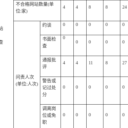
不合格网站数量(单
4
4
8
8
24
位:家)
0
0
0
0
0
约谈
站
0
书面检
0
0
0
0
查
查
通报批
4
4
11
8
27
评
问责人次
警告或
(单位:人次)
0
0
0
0
0
记过处
分
调离岗
0
0
0
0
0
位或免
职