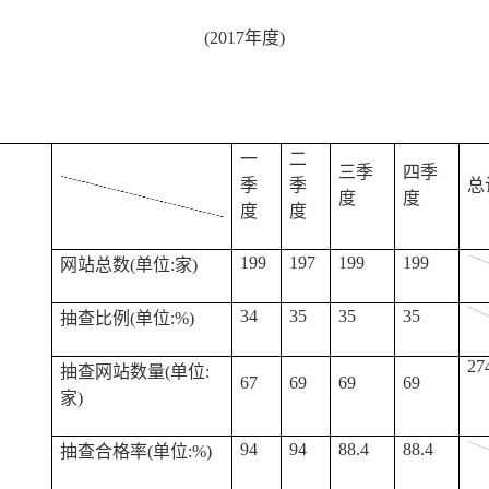
(2017年度)
一
二
三季
四季
季
季
总
度
度
度
度
199
197
199
199
网站总数(单位:家)
34
35
35
35
抽查比例(单位:
%
)
27
抽查网站数量(单位:
67
69
69
69
家)
94
94
88.4
88.4
抽查合格率(单位:
%
)