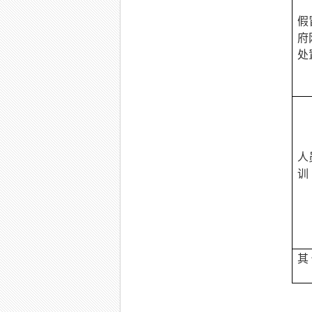
假
府
处
人
训
其