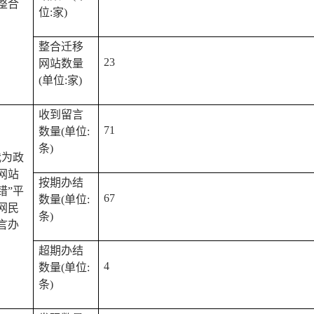
整合
位:家)
整合迁移
23
网站数量
(单位:家)
收到留言
71
数量(单位:
条)
我为政
网站
按期办结
错”平
67
数量(单位:
网民
条)
言办
超期办结
4
数量(单位:
条)