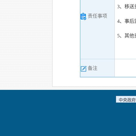
3、移送
责任事项
4、事后
5、其他
备注
中央政府