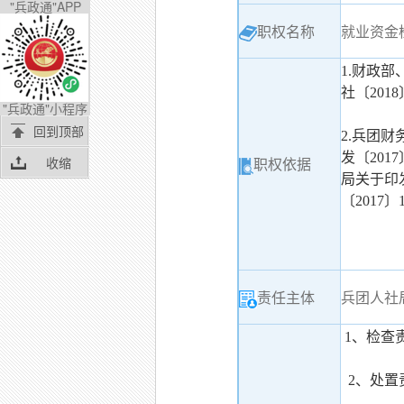
"兵政通"APP
职权名称
就业资金
1.财政
社〔201
"兵政通"小程序
回到顶部
2.兵团
发〔2
收缩
职权依据
局关于印
〔2017〕
责任主体
兵团人社
1、检查
2、处置