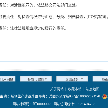
责任：对涉嫌犯罪的，依法移交司法部门查处。
监管责任：对检查情况进行汇总、分类、归档备查，并跟踪监测
责任：法律法规规章规定应履行的责任。
门户网站
各省市政府
兵团政务
师
关于网站
|
收藏本站
|
站点地图
主 办：新疆生产建设兵团 承办：兵团办公厅
新ICP备10002232号-6
网站标识码：BT00000020 网站访问统计：
171404703