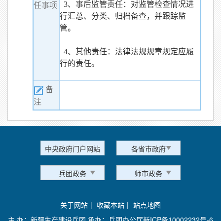
3、事后监管责任：对监管检查情况进
任事项
行汇总、分类、归档备查，并跟踪监
管。
4、其他责任：法律法规规章规定应履
行的责任。
备
注
中央政府门户网站
各省市政府
兵团政务
师市政务
关于网站
|
收藏本站
|
站点地图
主 办：新疆生产建设兵团 承办：兵团办公厅
新ICP备10002232号-6