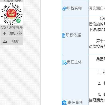
"兵政通"APP
职权名称
污染源自
《污
控设施的
"兵政通"小程序
下统称监
回到顶部
职权依据
收缩
第十
动监控设
兵团
责任主体
1、
2、
3、
位限期完
责任事项