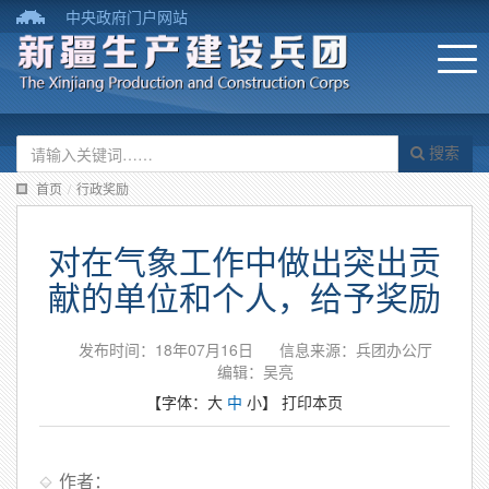
中央政府门户网站
搜索
首页
/
行政奖励
对在气象工作中做出突出贡
献的单位和个人，给予奖励
发布时间：18年07月16日
信息来源：兵团办公厅
编辑：吴亮
【字体：
大
中
小
】
打印本页
作者：