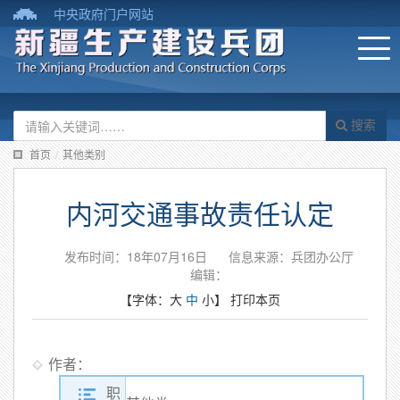
中央政府门户网站
搜索
首页
/
其他类别
内河交通事故责任认定
发布时间：18年07月16日
信息来源：兵团办公厅
编辑：
【字体：
大
中
小
】
打印本页
作者：
职