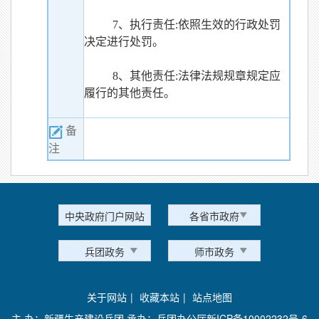
7、执行责任:依照生效的行政处罚
决定进行处罚。
8、其他责任:法律法规规章规定应
履行的其他责任。
备
注
中央政府门户网站
各省市政府
兵团政务
师市政务
关于网站
|
收藏本站
|
站点地图
主 办：新疆生产建设兵团 承办：兵团办公厅
新ICP备10002232号-6