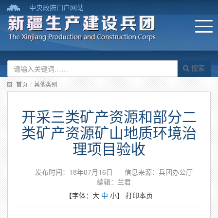
中央政府门户网站
搜索
首页
/
其他类别
开采三类矿产资源和部分二
类矿产资源矿山地质环境治
理项目验收
发布时间：18年07月16日
信息来源：兵团办公厅
编辑：兰君
【字体：
大
中
小
】
打印本页