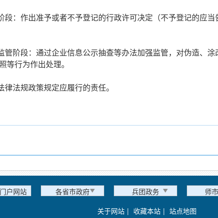
定阶段：作出准予或者不予登记的行政许可决定（不予登记的应当
后监管阶段：通过企业信息公示抽查等办法加强监管，对伪造、涂
照等行为作出处理。
他法律法规政策规定应履行的责任。
门户网站
各省市政府
兵团政务
师
关于网站
|
收藏本站
|
站点地图