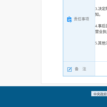
3.决
知。
责任事项
4.事
营业执
5.其
备 注
中央政府