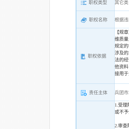
职权类型
其它类
职权名称
根据违
【规章
维质量
规定的
涉及的
职权依据
法的经
他资料
接用于
责任主体
兵团市
1.受
或不予
2.审