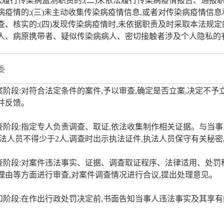
依法履行传染病监测职责的;(二)未依法履行传染病疫情报告、通报
病疫情的;(三)未主动收集传染病疫情信息,或者对传染病疫情信
查、核实的;(四)发现传染病疫情时,未依据职责及时采取本法规定的
人、病原携带者、疑似传染病病人、密切接触者涉及个人隐私的
委
立案阶段:对符合法定条件的案件,予以审查,确定是否立案,决定不予
并反馈。
调查阶段:指定专人负责调查、取证,依法收集制作相关证据。与当
执法人员不得少于2人,调查时出示执法证件,执法人员保守有关秘密
审查阶段:对案件违法事实、证据、调查取证程序、法律适用、处
理由等方面进行审查,对案件调查情况进行合议,提出处理意见。
告知阶段:在作出行政处罚决定前,书面告知当事人违法事实及其享
。