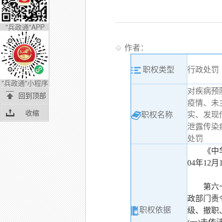
"兵政通"APP
作者：
职权类型
行政处罚
"兵政通"小程序
对疾病预
回到顶部
疫情、未
收缩
职权名称
实、发现
泄露传染
处罚
《中
04年12
第六
政部门责
职权依据
级、撤职