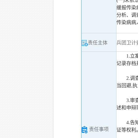
(一)未
缓报传染
分析、调
传染病病
责任主体
兵团卫计
1.
记录存档
2.
当回避,
3.
述和申辩
4.
责任事项
证等权利