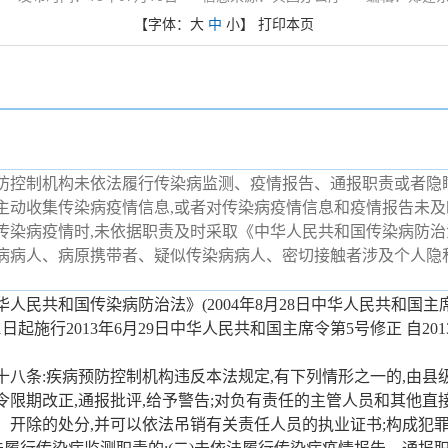
【字体：
大
中
小
】
打印本页
防控制机构未依法履行传染病监测、疫情报告、通报职责或者隐
主动收集传染病疫情信息,或者对传染病疫情信息和疫情报告未
传染病疫情时,未依据职责及时采取《中华人民共和国传染病防
病病人、病原携带者、疑似传染病病人、密切接触者涉及个人隐
华人民共和国传染病防治法》(2004年8月28日中华人民共和国主
月1日起施行2013年6月29日中华人民共和国主席令第5号修正 自201
十八条:疾病预防控制机构违反本法规定,有下列情形之一的,由县
令限期改正,通报批评,给予警告;对负有责任的主管人员和其他直
、开除的处分,并可以依法吊销有关责任人员的执业证书;构成犯罪