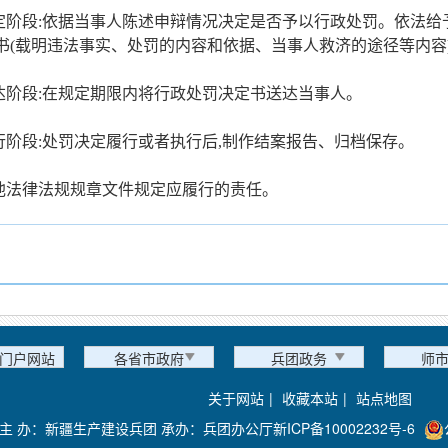
决定阶段:依据当事人陈述申辩情况决定是否予以行政处罚。依法给
书(载明违法事实、处罚的内容和依据、当事人救济的途径等内容
送达阶段:在规定期限内将行政处罚决定书送达当事人。
执行阶段:处罚决定履行或者执行后,制作结案报告、归档保存。
其他法律法规规章文件规定应履行的责任。
门户网站
各省市政府
兵团政务
师
关于网站
|
收藏本站
|
站点地图
主 办：新疆生产建设兵团 承办：兵团办公厅
新ICP备10002232号-6