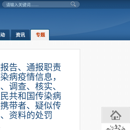
互动
资讯
专题
情报告、通报职责
传染病疫情信息，
析、调查、核实、
人民共和国传染病
原携带者、疑似传
息、资料的处罚
东