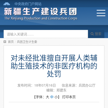
中央政府门户网站
搜索
首页
/
兵团卫生计生委
对未经批准擅自开展人类辅
助生殖技术的非医疗机构的
处罚
发布时间：18年07月16日
信息来源：兵团办公厅
编辑：郑建东
【字体：
大
中
小
】
打印本页