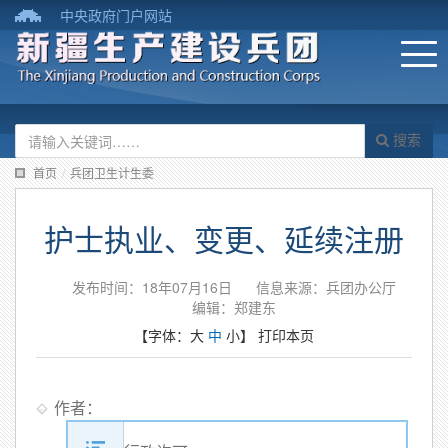
中央政府门户网站
搜索
首页
/
兵团卫生计生委
护士执业、变更、延续注册
发布时间：18年07月16日
信息来源：兵团办公厅
编辑：郑建东
【字体：
大
中
小
】
打印本页
作者：