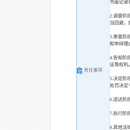
书面记录
2.调查
当回避，
3.审查
和申辩理
4.告知
证等权利
责任事项
5.决定
处罚决定
6.送达
7.执行
8.其他