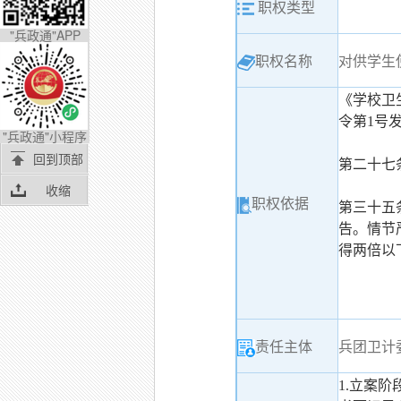
职权类型
"兵政通"APP
职权名称
对供学生
《学校卫生
令第1号
"兵政通"小程序
回到顶部
第二十七
收缩
职权依据
第三十五
告。情节
得两倍以
责任主体
兵团卫计
1.立案