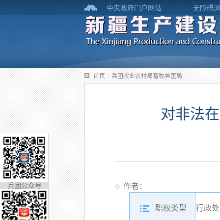
中央政府门户网站
无障碍
首页
/
兵团农业农村局畜牧兽医局
对非法在
兵团公众号
作者：
职权类型
行政处