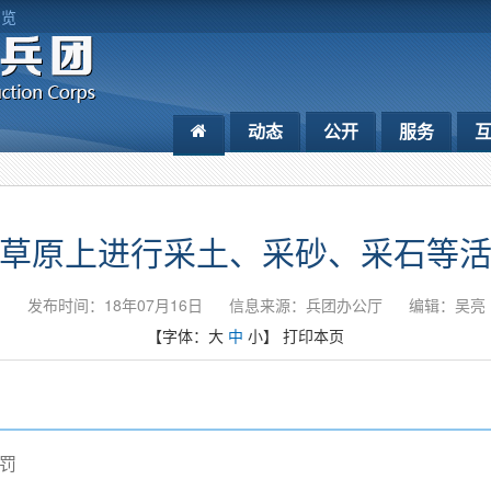
浏览
动态
公开
服务
草原上进行采土、采砂、采石等
发布时间：18年07月16日
信息来源：兵团办公厅
编辑：吴亮
【字体：
大
中
小
】
打印本页
罚