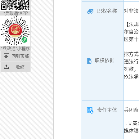
职权名称
对非法
"兵政通"APP
【法规
尔自治
区第十
"兵政通"小程序
挖方式
回到顶部
职权依据
违法行
收缩
罚款；
依法承
责任主体
兵团畜
1.立
媒体曝