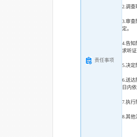
2.调
3.审
定。
4.告
求听证
责任事项
5.决
6.送
日内依
7.执
8.其