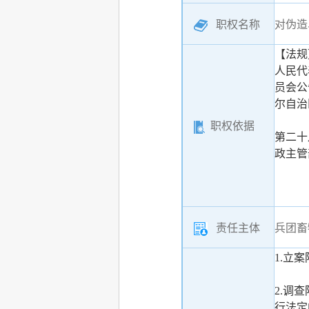
职权名称
对伪造
【法规
人民代
员会公
尔自治
职权依据
第二十
政主管
责任主体
兵团畜
1.立
2.调
行法定