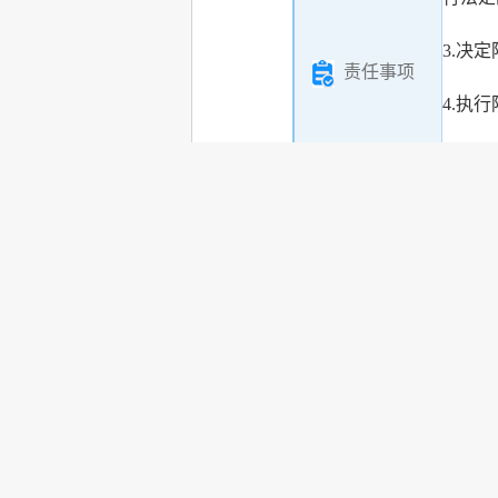
3.决
责任事项
4.执
5.其
备 注
中央政府