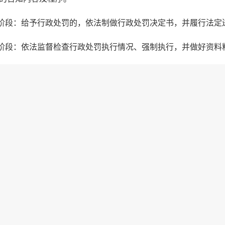
定阶段：给予行政处罚的，依法制做行政处罚决定书，并履行法定
行阶段：依法监督检查行政处罚执行情况、强制执行，并做好资料
他法律法规规章文件规定应履行的责任。
门户网站
各省市政府
兵团政务
师