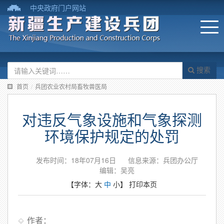
中央政府门户网站
搜索
首页
/
兵团农业农村局畜牧兽医局
对违反气象设施和气象探测
环境保护规定的处罚
发布时间：18年07月16日
信息来源：兵团办公厅
编辑：吴亮
【字体：
大
中
小
】
打印本页
作者：