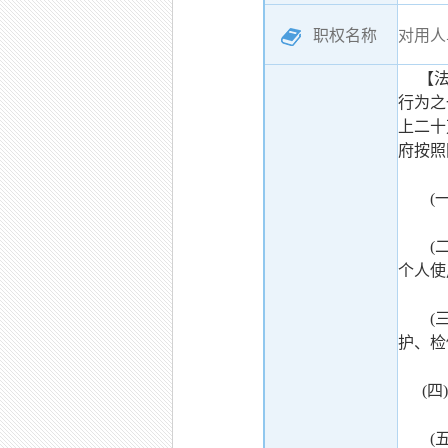
职权名称
对用人
【法律
行为之
上二十
府按照
(一)
(二)
个人使
(三)
护、检
(四)
(五)