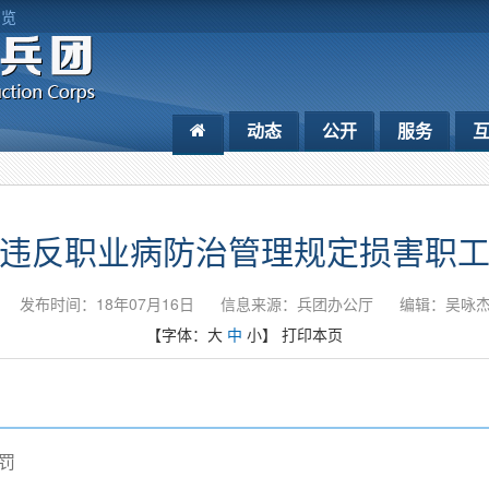
浏览
动态
公开
服务
违反职业病防治管理规定损害职
发布时间：18年07月16日
信息来源：兵团办公厅
编辑：吴咏
【字体：
大
中
小
】
打印本页
罚