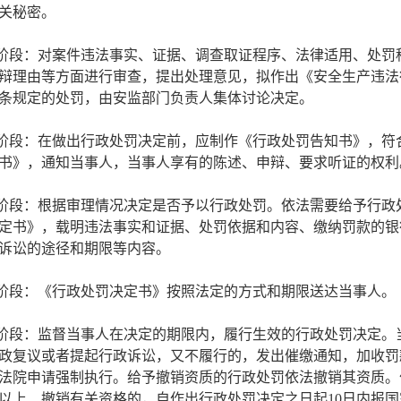
关秘密。
查阶段：对案件违法事实、证据、调查取证程序、法律适用、处罚
辩理由等方面进行审查，提出处理意见，拟作出《安全生产违法
条规定的处罚，由安监部门负责人集体讨论决定。
知阶段：在做出行政处罚决定前，应制作《行政处罚告知书》，符
书》，通知当事人，当事人享有的陈述、申辩、要求听证的权利
定阶段：根据审理情况决定是否予以行政处罚。依法需要给予行政
定书》，载明违法事实和证据、处罚依据和内容、缴纳罚款的银
诉讼的途径和期限等内容。
达阶段：《行政处罚决定书》按照法定的方式和期限送达当事人。
行阶段：监督当事人在决定的期限内，履行生效的行政处罚决定。
政复议或者提起行政诉讼，又不履行的，发出催缴通知，加收罚
法院申请强制执行。给予撤销资质的行政处罚依法撤销其资质。
元以上、撤销有关资格的，自作出行政处罚决定之日起10日内报