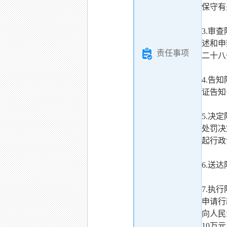
保守有
3.审
述和申
责任事项
二十八
4.告
证告知
5.决
处罚决
起行政
6.送
7.执
申请行
向人民
10万