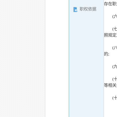
存在职
职权依据
(六)
(七)
照规定
(八)
的;
(九)
(十)
等相关
(十一