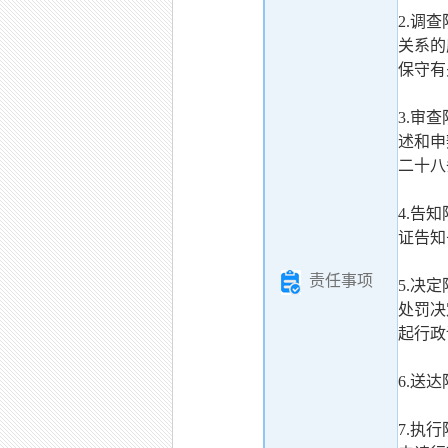
2.调
关系的
保守有
3.审
述和申
二十八
4.告
证告知
责任事项
5.决
处罚决
起行政
6.送
7.执