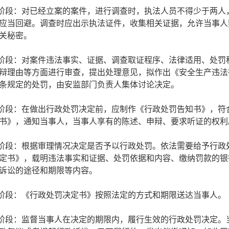
查阶段：对已经立案的案件，进行调查时，执法人员不得少于两人
应当回避。调查时应出示执法证件，收集相关证据，允许当事人
关秘密。
查阶段：对案件违法事实、证据、调查取证程序、法律适用、处罚
辩理由等方面进行审查，提出处理意见，拟作出《安全生产违法
条规定的处罚，由安监部门负责人集体讨论决定。
知阶段：在做出行政处罚决定前，应制作《行政处罚告知书》，符
书》，通知当事人，当事人享有的陈述、申辩、要求听证的权利
定阶段：根据审理情况决定是否予以行政处罚。依法需要给予行政
定书》，载明违法事实和证据、处罚依据和内容、缴纳罚款的银
诉讼的途径和期限等内容。
达阶段：《行政处罚决定书》按照法定的方式和期限送达当事人。
行阶段：监督当事人在决定的期限内，履行生效的行政处罚决定。