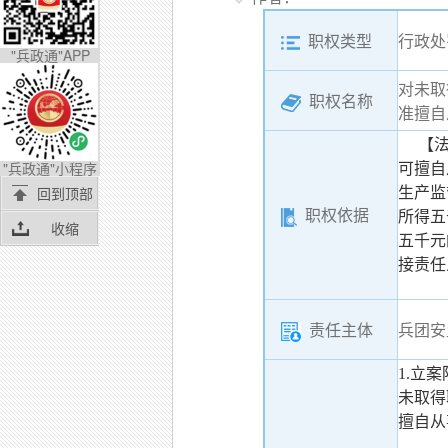
职权类型
行政处
"兵政通"APP
对未取
职权名称
准擅自
【法律
"兵政通"小程序
可擅自
回到顶部
生产监
职权依据
所得五
收缩
五千元
接责任
责任主体
兵团安
1.立
未取得
擅自从