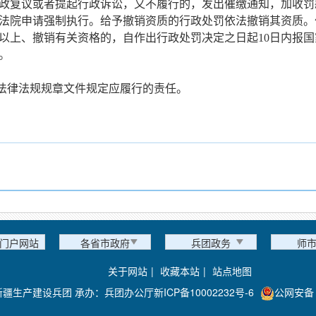
政复议或者提起行政诉讼，又不履行的，发出催缴通知，加收罚
法院申请强制执行。给予撤销资质的行政处罚依法撤销其资质。
元以上、撤销有关资格的，自作出行政处罚决定之日起10日内报
。
他法律法规规章文件规定应履行的责任。
门户网站
各省市政府
兵团政务
师
关于网站
|
收藏本站
|
站点地图
新疆生产建设兵团 承办：兵团办公厅
新ICP备10002232号-6
公网安备 6