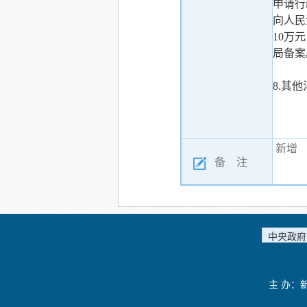
申请行
向人民
10万
局备案
8.其
新增
备 注
中央政府
主 办：