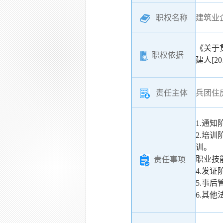
职权名称
建筑业
《关于
职权依据
建人[20
责任主体
兵团住
1.通
2.培
训。
职业技
责任事项
4.发
5.事
6.其