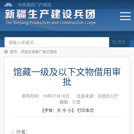
中央政府门户网站
搜索
首页
/
兵团文体新广局文物局
馆藏一级及以下文物借用审
批
发布时间：18年07月16日
信息来源：兵团办公厅
编辑：兰君
【字体：
大
中
小
】
打印本页
作者：