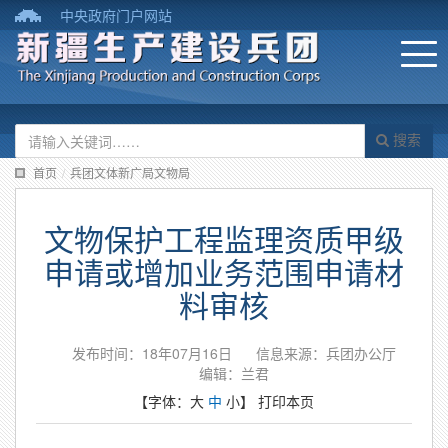
中央政府门户网站
搜索
首页
/
兵团文体新广局文物局
文物保护工程监理资质甲级
申请或增加业务范围申请材
料审核
发布时间：18年07月16日
信息来源：兵团办公厅
编辑：兰君
【字体：
大
中
小
】
打印本页