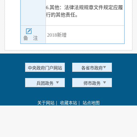
6.其他：法律法规规章文件规定应履
行的其他责任。
2018新增
备 注
中央政府门户网站
各省市政府
兵团政务
师市政务
关于网站
|
收藏本站
|
站点地图
主 办：新疆生产建设兵团 承办：兵团办公厅
新ICP备10002232号-6
公网安备 66010002000103
网站标识码：BT00000020 网站访问统计：
171296670