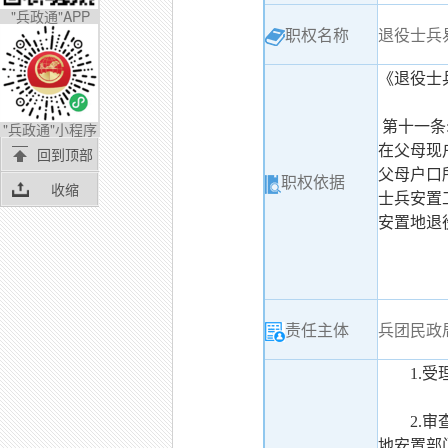
"兵政通"APP
职权名称
退役士兵
《退役士兵
第十一条
"兵政通"小程序
在父母现
回到顶部
父母户口
职权依据
收缩
士兵安置
安置地退
责任主体
兵团民政
1.
2.
地安置部