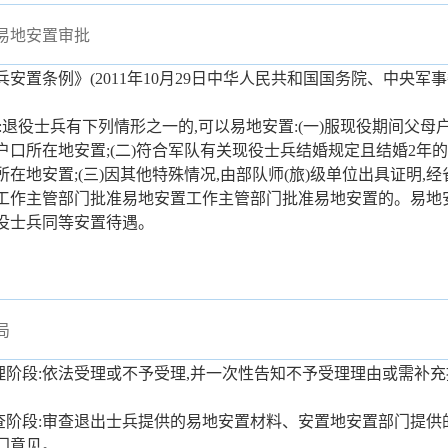
易地安置审批
安置条例》(2011年10月29日中华人民共和国国务院、中央军事
:退役士兵有下列情形之一的,可以易地安置:(一)服现役期间父母
户口所在地安置;(二)符合军队有关现役士兵结婚规定且结婚2年的
所在地安置;(三)因其他特殊情况,由部队师(旅)级单位出具证明,
工作主管部门批准易地安置工作主管部门批准易地安置的。易地
役士兵同等安置待遇。
局
受理阶段:依法受理或不予受理,并一次性告知不予受理理由或需补
审查阶段:审查退出士兵提供的易地安置材料、安置地安置部门提
门意见。