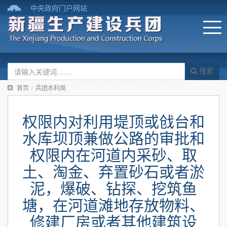
中央政府门户网站
搜索
首页
/
兵团水利局
权限内对利用堤顶或戗台和
水库坝顶兼做公路的审批和
权限内在河道内采砂、取
土、淘金、弃置砂石或者淤
泥，爆破、钻探、挖筑鱼
塘，在河道滩地存放物料、
修建厂房或者其他建筑设