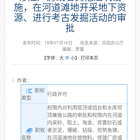
施，在河道滩地开采地下资
源、进行考古发掘活动的审
批
发布时间：18年07月16日
信息来源：兵团办公厅
编辑：贾蕾
【字体：
大
中
小
】
打印本页
作者：
职权
行政许可
类型
权限内对利用堤顶或戗台和水库坝
顶兼做公路的审批和权限内在河道
内采砂、取土、淘金、弃置砂石或
职权
者淤泥，爆破、钻探、挖筑鱼塘，
在河道滩地存放物料、修建厂房或
名称